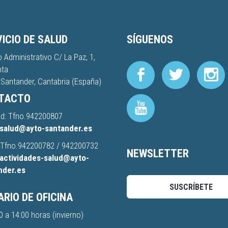
ICIO DE SALUD
SÍGUENOS
io Administrativo C/ La Paz, 1,
nta
Santander, Cantabria (España)
TACTO
d: Tfno.
942200807
salud@ayto-santander.es
 Tfno.
942200782
/
942200732
NEWSLETTER
actividades-salud@ayto-
nder.es
SUSCRÍBETE
RIO DE OFICINA
0 a 14:00 horas (invierno)