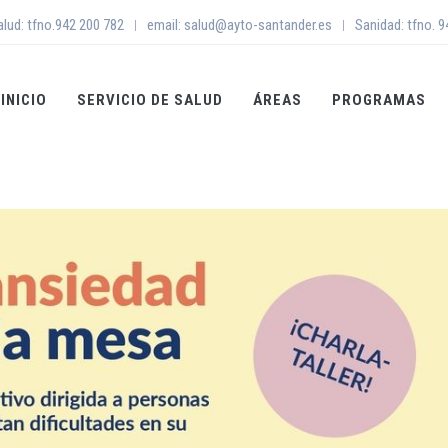
alud: tfno.942 200 782
email: salud@ayto-santander.es
Sanidad: tfno. 
|
|
INICIO
SERVICIO DE SALUD
ÁREAS
PROGRAMAS