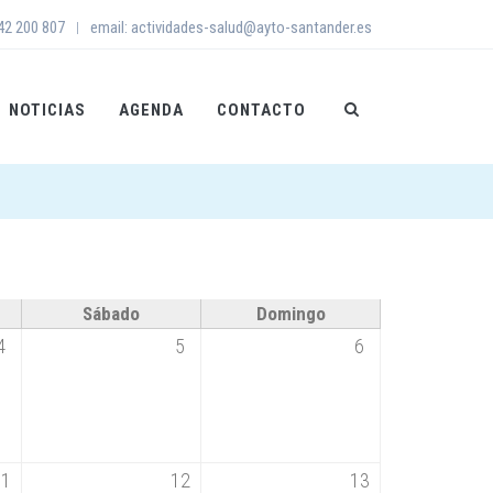
942 200 807
email: actividades-salud@ayto-santander.es
|
NOTICIAS
AGENDA
CONTACTO
Sábado
Domingo
4
5
6
11
12
13