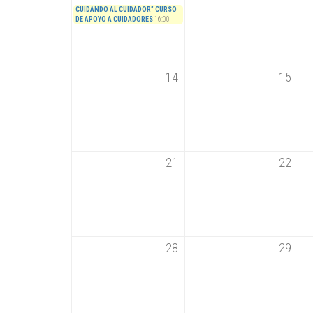
CUIDANDO AL CUIDADOR” CURSO
DE APOYO A CUIDADORES
16:00
14
15
21
22
28
29