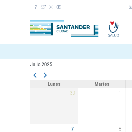
Skip
S
to
main
content
Julio 2025
Pagination
Anterior
Siguiente
Lunes
Martes
30
1
7
8