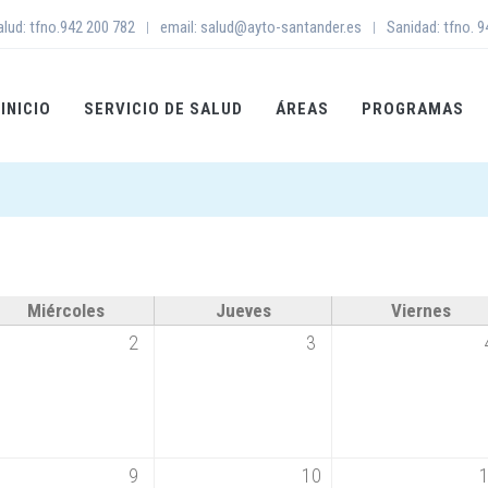
alud: tfno.942 200 782
email: salud@ayto-santander.es
Sanidad: tfno. 
|
|
INICIO
SERVICIO DE SALUD
ÁREAS
PROGRAMAS
Miércoles
Jueves
Viernes
2
3
9
10