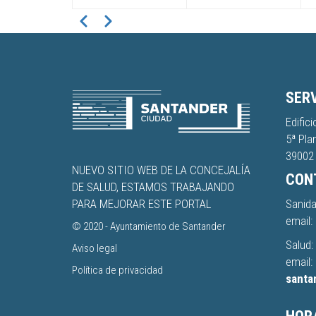
Pagination
Anterior
Siguiente
SERV
Edific
5ª Pla
39002 
NUEVO SITIO WEB DE LA CONCEJALÍA
CON
DE SALUD, ESTAMOS TRABAJANDO
Sanida
PARA MEJORAR ESTE PORTAL
email:
© 2020 -
Ayuntamiento de Santander
Salud:
Aviso legal
email:
Política de privacidad
santa