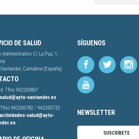
ICIO DE SALUD
SÍGUENOS
io Administrativo C/ La Paz, 1,
nta
Santander, Cantabria (España)
TACTO
d: Tfno.
942200807
salud@ayto-santander.es
 Tfno.
942200782
/
942200732
NEWSLETTER
actividades-salud@ayto-
nder.es
SUSCRÍBETE