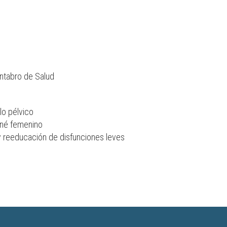
ántabro de Salud
lo pélvico
iné femenino
y reeducación de disfunciones leves