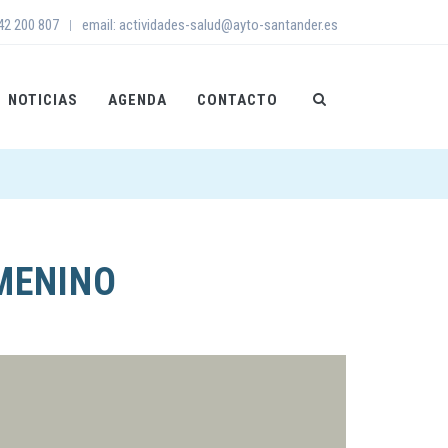
942 200 807
email: actividades-salud@ayto-santander.es
|
NOTICIAS
AGENDA
CONTACTO
MENINO