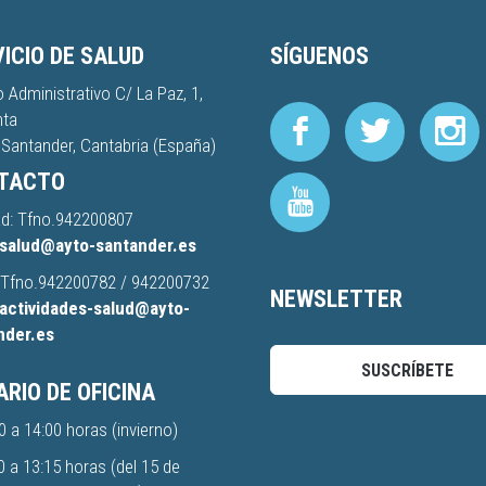
ICIO DE SALUD
SÍGUENOS
io Administrativo C/ La Paz, 1,
nta
Santander, Cantabria (España)
TACTO
d: Tfno.
942200807
salud@ayto-santander.es
 Tfno.
942200782
/
942200732
NEWSLETTER
actividades-salud@ayto-
nder.es
SUSCRÍBETE
RIO DE OFICINA
0 a 14:00 horas (invierno)
0 a 13:15 horas (del 15 de